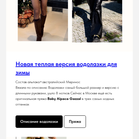
Новая теплая версия водолазки для
зимы
Состав альпака+австралийский Меринос
Вязала по описанию Водолазки самый большой размер и версию с
длинными рукавами, ушло 8 мотков Сейчас в Москве ещё есть
оригинальная пряжа
Baby Alpaca Gazzal
в трех самых модных
оттенках
Описание водолазки
Пряжа