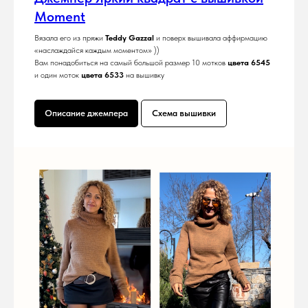
Moment
Вязала его из пряжи
Teddy Gazzal
и поверх вышивала аффирмацию
«наслаждайся каждым моментом» ))
Вам понадобиться на самый большой размер 10 мотков
цвета 6545
и один моток
цвета 6533
на вышивку
Описание джемпера
Схема вышивки