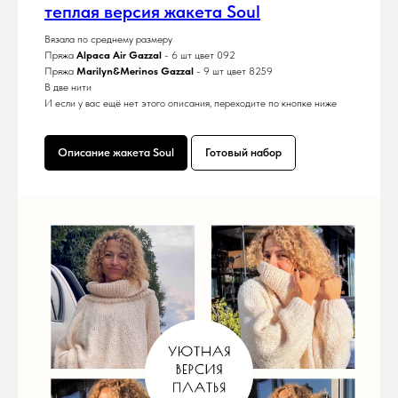
теплая версия жакета Soul
Вязала по среднему размеру
Пряжа
Alpaca Air Gazzal
- 6 шт цвет 092
Пряжа
Marilyn&Merinos Gazzal
- 9 шт цвет 8259
В две нити
И если у вас ещё нет этого описания, переходите по кнопке ниже
Описание жакета Soul
Готовый набор