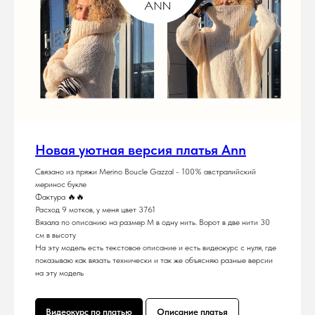
Новая уютная версия платья Ann
Связано из пряжи Merino Boucle Gazzal - 100% австралийский
меринос букле
Фактура 🔥🔥
Расход 9 мотков, у меня цвет 3761
Вязала по описанию на размер М в одну нить. Ворот в две нити 30
см в высоту
На эту модель есть текстовое описание и есть видеокурс с нуля, где
показываю как вязать технически и так же объясняю разные версии
на эту модель
Видеокурс по платью
Описание платья