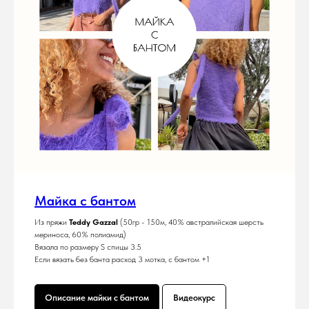
Майка с бантом
Из пряжи
Teddy Gazzal
(50гр - 150м, 40% австралийская шерсть
мериноса, 60% полиамид)
Вязала по размеру S спицы 3.5
Если вязать без банта расход 3 мотка, с бантом +1
Описание майки с бантом
Видеокурс