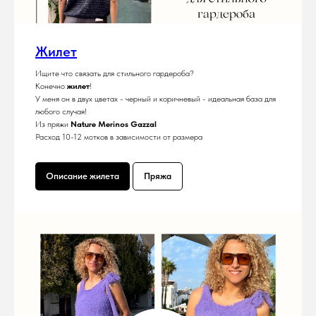
Жилет
Ищите что связать для стильного гардероба?
Конечно
жилет
!
У меня он в двух цветах - черный и коричневый - идеальная база для
любого случая!
Из пряжи
Nature Merinos Gazzal
Расход 10-12 мотков в зависимости от размера
Описание жилета
Пряжа